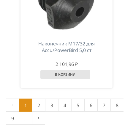
Наконечник М17/32 для
Accu/PowerBird 5,0 ст
2 101,96 ₽
‹
1
2
3
4
5
6
7
8
›
9
...