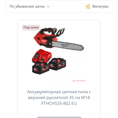
По убыванию цены
Фильтры
По убыванию цены
Под заказ
По возрастанию цены
По наименованию
Аккумуляторная цепная пила с
верхней рукояткой 35 см M18
FTHCHS35-802 EU