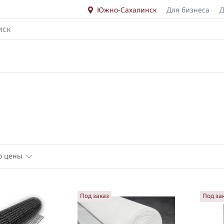
Южно-Сахалинск
Для бизнеса
Д
ю цены
анию цены
Под заказ
Под за
астанию цены
менованию