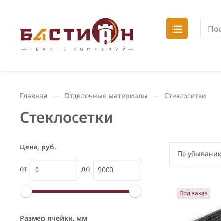
Главная
Отделочные материалы
Стеклосетки
Стеклосетки
Цена, руб.
По убывани
от
до
По убыв
Под заказ
По возр
По наи
Размер ячейки, мм