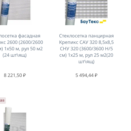
лосетка фасадная
Стеклосетка панцирная
кс 2600 (2600/2600
Крепикс САУ 320 8,5х8,5
м) 1х50 м, рул 50 м2
СНУ 320 (3600/3600 Н/5
(24 шт\ящ)
см) 1х25 м, рул 25 м2(20
шт\ящ)
8 221,50 ₽
5 494,44 ₽
каз