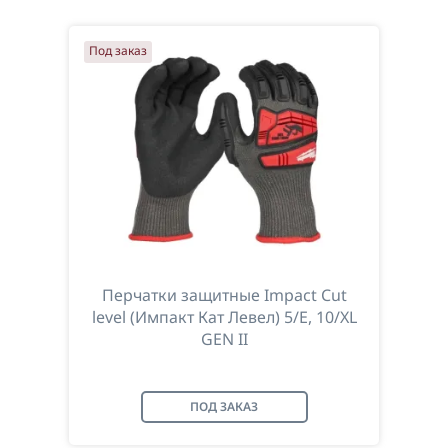
По убыванию цены
Под заказ
По возрастанию цены
По наименованию
Перчатки защитные Impact Cut
level (Импакт Кат Левел) 5/E, 10/XL
GEN II
ПОД ЗАКАЗ